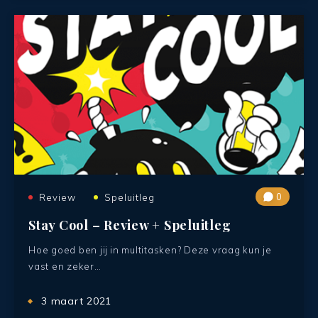
0
Review
Speluitleg
Stay Cool – Review + Speluitleg
Hoe goed ben jij in multitasken? Deze vraag kun je
vast en zeker…
3 maart 2021