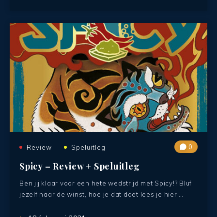
0
Review
Speluitleg
Spicy – Review + Speluitleg
Ben jij klaar voor een hete wedstrijd met Spicy!? Bluf
jezelf naar de winst, hoe je dat doet lees je hier …