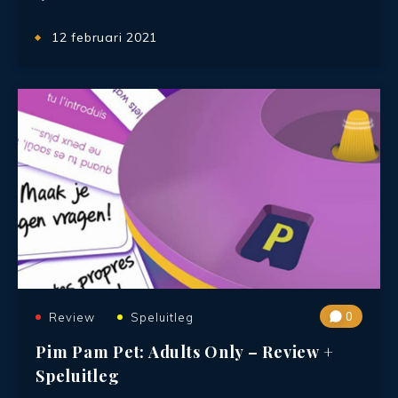
12 februari 2021
0
Review
Speluitleg
Pim Pam Pet: Adults Only – Review +
Speluitleg