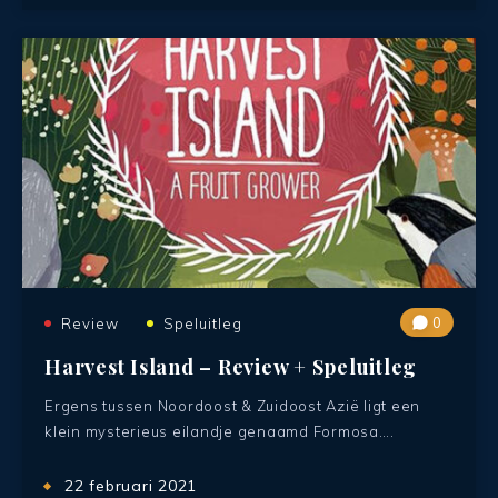
0
Review
Speluitleg
Harvest Island – Review + Speluitleg
Ergens tussen Noordoost & Zuidoost Azië ligt een
klein mysterieus eilandje genaamd Formosa….
22 februari 2021